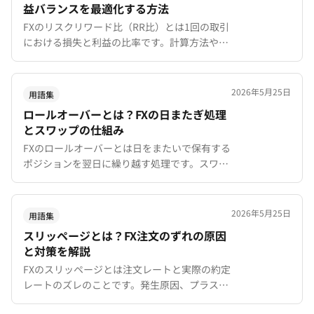
益バランスを最適化する方法
FXのリスクリワード比（RR比）とは1回の取引
における損失と利益の比率です。計算方法や理
想的なRR比の目安、損益分岐勝率との関係を
XMTradingでの実例を交えて初心者向けにわか
りやすく解説。
2026年5月25日
用語集
ロールオーバーとは？FXの日またぎ処理
とスワップの仕組み
FXのロールオーバーとは日をまたいで保有する
ポジションを翌日に繰り越す処理です。スワッ
プポイントの計算方法、水曜トリプルスワップ
の仕組み、XMTradingのサーバー時間を解説。
2026年5月25日
用語集
スリッページとは？FX注文のずれの原因
と対策を解説
FXのスリッページとは注文レートと実際の約定
レートのズレのことです。発生原因、プラス・
マイナス両方向の仕組み、XMTradingの99%約