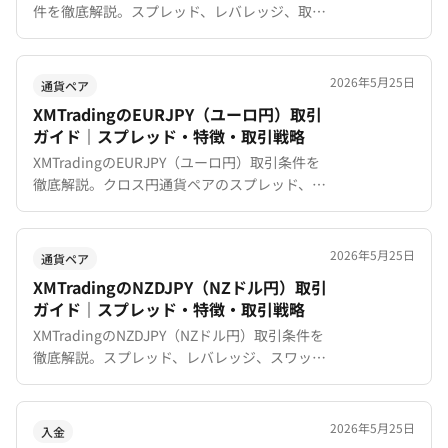
件を徹底解説。スプレッド、レバレッジ、取引
時間、ECBとBOEの政策が生む値動きの特徴か
らおすすめのレンジ戦略まで網羅。
2026年5月25日
通貨ペア
XMTradingのEURJPY（ユーロ円）取引
ガイド｜スプレッド・特徴・取引戦略
XMTradingのEURJPY（ユーロ円）取引条件を
徹底解説。クロス円通貨ペアのスプレッド、レ
バレッジ、ECBと日銀の政策が影響する値動き
の特徴から効果的なトレード戦略まで幅広くカ
バー。
2026年5月25日
通貨ペア
XMTradingのNZDJPY（NZドル円）取引
ガイド｜スプレッド・特徴・取引戦略
XMTradingのNZDJPY（NZドル円）取引条件を
徹底解説。スプレッド、レバレッジ、スワップ
ポイント、乳製品経済との連動性、値動きの特
徴からおすすめ戦略まで網羅。
2026年5月25日
入金