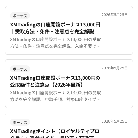
ボーナスから期間限定キャンペーンまで、現在
利用可能な全特典を一覧で紹介。過去のキャン
2026年5月25日
ボーナス
ペーン実績と活用のコツも解説。
XMTradingの口座開設ボーナス13,000円
｜受取方法・条件・注意点を完全解説
XMTradingの口座開設ボーナス13,000円の受取
方法・条件・注意点を完全解説。入金不要で取
引を開始できる仕組み、利益の出金条件、対象
口座タイプまで網羅。
2026年5月25日
ボーナス
XMTrading口座開設ボーナス13,000円の
受取条件と注意点【2026年最新】
XMTradingの口座開設ボーナス13,000円の受取
方法を完全解説。申請手順、対象口座タイプ、
有効期限、出金条件、消失パターンまで。入金
不要で取引開始可能。
2026年5月25日
ボーナス
XMTradingポイント（ロイヤルティプロ
グラム）完全ガイド｜貯め方・交換方