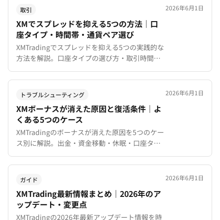
す。
2026年6月1日
取引
XMでスプレッドを抑える5つの方法｜口
座タイプ・時間帯・通貨ペア選び
XMTradingでスプレッドを抑える5つの実践的な
方法を解説。口座タイプの選び方・取引時間
帯・通貨ペア・経済指標の避け方・XMポイント
活用で年間コストを大幅に削減できます。
2026年6月1日
トラブルシューティング
XMボーナスが消えた原因と復活条件｜よ
くある5つのケース
XMTradingのボーナスが消えた原因を5つのケー
ス別に解説。出金・資金移動・休眠・口座タイ
プ変更・規約違反それぞれの消滅条件と、ボー
ナスが復活できるかどうかをケース別に紹介し
ます。
2026年6月1日
ガイド
XMTrading最新情報まとめ｜2026年のア
ップデート・変更点
XMTradingの2026年最新アップデート情報を時