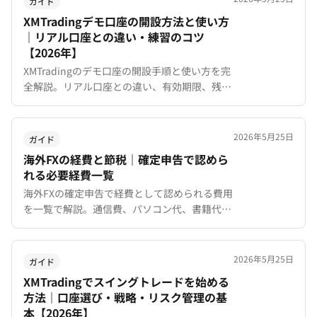
ガイド
XMTradingデモ口座の開設方法と使い方
｜リアル口座との違い・練習のコツ
【2026年】
XMTradingのデモ口座の開設手順と使い方を完
全解説。リアル口座との違い、有効期限、残高
リセット方法、デモトレードで練習すべきポイ
ントまで初心者向けに紹介。
2026年5月25日
ガイド
海外FXの経費と節税｜確定申告で認めら
れる必要経費一覧
海外FXの確定申告で経費として認められる費用
を一覧で解説。通信費、パソコン代、書籍代、
セミナー費、VPS費用など具体的な経費項目と
按分計算の考え方、節税のポイントをまとめて
います。
2026年5月25日
ガイド
XMTradingでスイングトレードを始める
方法｜口座選び・戦略・リスク管理の基
本【2026年】