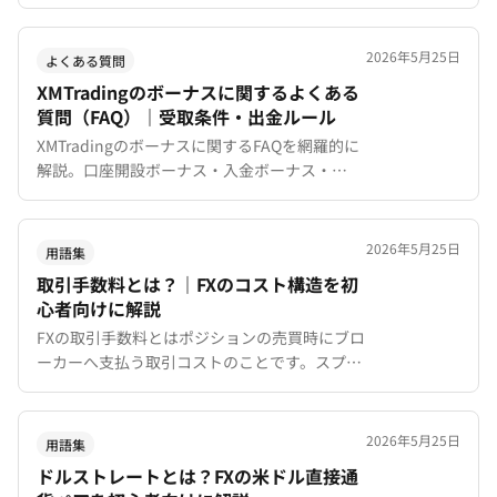
録方法、出金ルール、bitwalletとの違いまで詳
しく解説。
2026年5月25日
よくある質問
XMTradingのボーナスに関するよくある
質問（FAQ）｜受取条件・出金ルール
XMTradingのボーナスに関するFAQを網羅的に
解説。口座開設ボーナス・入金ボーナス・
XMTradingポイントの受取条件・出金ルール・
消滅条件まで、よくある質問と回答をまとめま
した。
2026年5月25日
用語集
取引手数料とは？｜FXのコスト構造を初
心者向けに解説
FXの取引手数料とはポジションの売買時にブロ
ーカーへ支払う取引コストのことです。スプレ
ッドとの違いやXMTradingの口座タイプ別の手
数料体系を初心者向けにわかりやすく解説。
2026年5月25日
用語集
ドルストレートとは？FXの米ドル直接通