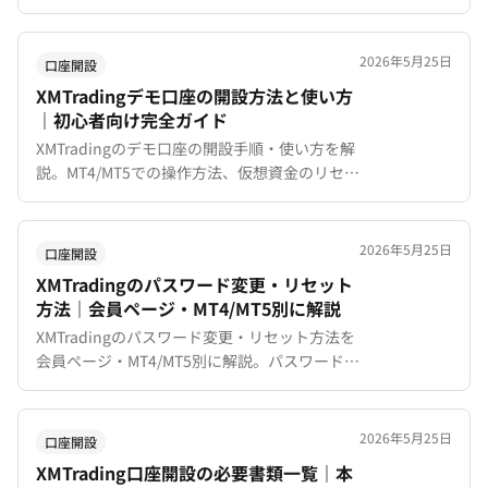
ズが大きすぎる・根拠なしエントリーなど典型
的な失敗の原因と具体的な回避策を紹介しま
す。
2026年5月25日
口座開設
XMTradingデモ口座の開設方法と使い方
｜初心者向け完全ガイド
XMTradingのデモ口座の開設手順・使い方を解
説。MT4/MT5での操作方法、仮想資金のリセッ
ト方法、リアル口座との違い、デモ口座の有効
期限と注意点まで網羅。
2026年5月25日
口座開設
XMTradingのパスワード変更・リセット
方法｜会員ページ・MT4/MT5別に解説
XMTradingのパスワード変更・リセット方法を
会員ページ・MT4/MT5別に解説。パスワードを
忘れた場合の再設定手順、二段階認証（2FA）
の設定方法、セキュリティ対策まで網羅。
2026年5月25日
口座開設
XMTrading口座開設の必要書類一覧｜本