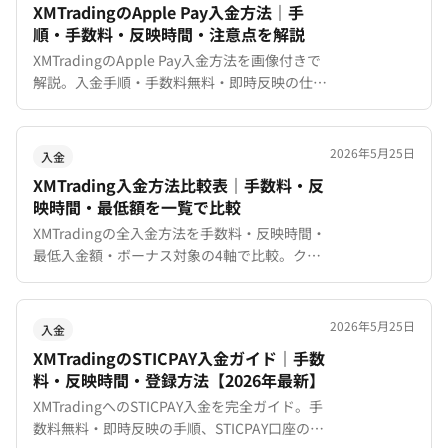
XMTradingのApple Pay入金方法｜手
順・手数料・反映時間・注意点を解説
XMTradingのApple Pay入金方法を画像付きで
解説。入金手順・手数料無料・即時反映の仕組
み・最低入金額・対応デバイス・注意点まで網
羅的に紹介します。
2026年5月25日
入金
XMTrading入金方法比較表｜手数料・反
映時間・最低額を一覧で比較
XMTradingの全入金方法を手数料・反映時間・
最低入金額・ボーナス対象の4軸で比較。クレ
ジットカード、銀行振込、bitwallet、
STICPAY、Apple Payの違いを一覧表で解説。
目的別のおすすめ入金方法と出金時の注意点も
2026年5月25日
入金
紹介。
XMTradingのSTICPAY入金ガイド｜手数
料・反映時間・登録方法【2026年最新】
XMTradingへのSTICPAY入金を完全ガイド。手
数料無料・即時反映の手順、STICPAY口座の登