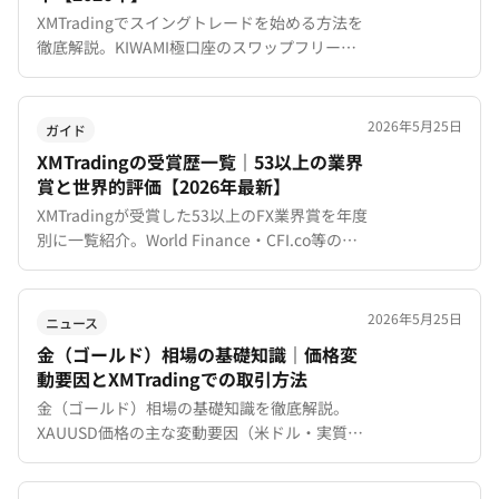
XMTradingでスイングトレードを始める方法を
徹底解説。KIWAMI極口座のスワップフリー活
用法、おすすめ通貨ペアの選び方、基本戦略、
リスク管理のコツまで初心者向けにわかりやす
く紹介します。
2026年5月25日
ガイド
XMTradingの受賞歴一覧｜53以上の業界
賞と世界的評価【2026年最新】
XMTradingが受賞した53以上のFX業界賞を年度
別に一覧紹介。World Finance・CFI.co等の受
賞実績、審査基準、受賞が示す信頼性の意味を
データとともに解説。
2026年5月25日
ニュース
金（ゴールド）相場の基礎知識｜価格変
動要因とXMTradingでの取引方法
金（ゴールド）相場の基礎知識を徹底解説。
XAUUSD価格の主な変動要因（米ドル・実質金
利・地政学リスク・中央銀行の購入）、季節性
パターン、XMTradingでのゴールド取引方法ま