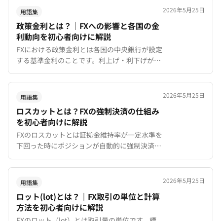
2026年5月25日
用語集
政策金利とは？｜FXへの影響と各国の金
利動向を初心者向けに解説
FXにおける政策金利とは各国の中央銀行が設定
する基準金利のことです。利上げ・利下げが為
替レートに与える影響やスワップポイントとの
関係を初心者向けにわかりやすく解説。
2026年5月25日
用語集
ロスカットとは？FXの強制決済の仕組み
を初心者向けに解説
FXのロスカットとは証拠金維持率が一定水準を
下回った時にポジションが自動的に強制決済さ
れる仕組みです。XMTradingのロスカット水準
20%の計算方法と回避策を初心者向けに解説。
2026年5月25日
用語集
ロット(lot)とは？｜FX取引の単位と計算
方法を初心者向けに解説
FXのロット（lot）とは取引量の単位です。標