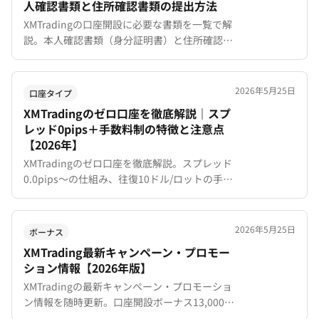
人確認書類と住所確認書類の提出方法
XMTradingの口座開設に必要な書類を一覧で解
説。本人確認書類（身分証明書）と住所確認書
類の種類、スマホでの撮影・提出方法、審査時
間、よくある差戻し原因と対策まで網羅。
2026年5月25日
口座タイプ
XMTradingのゼロ口座を徹底解説｜スプ
レッド0pips＋手数料制の特徴と注意点
【2026年】
XMTradingのゼロ口座を徹底解説。スプレッド
0.0pips〜の仕組み、往復10ドル/ロットの手数
料、KIWAMI極口座との比較、レバレッジ500倍
の制限まで詳しく紹介します。
2026年5月25日
ボーナス
XMTrading最新キャンペーン・プロモー
ション情報【2026年版】
XMTradingの最新キャンペーン・プロモーショ
ン情報を随時更新。口座開設ボーナス13,000円
や入金ボーナス最大10,000ドルなど常時開催の