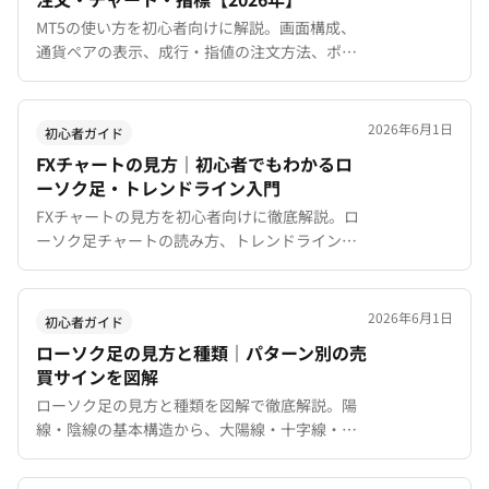
MT5の使い方を初心者向けに解説。画面構成、
通貨ペアの表示、成行・指値の注文方法、ポジ
ション決済、チャート操作、インジケーターの
追加、スマホアプリの使い方まで操作手順を網
羅。
2026年6月1日
初心者ガイド
FXチャートの見方｜初心者でもわかるロ
ーソク足・トレンドライン入門
FXチャートの見方を初心者向けに徹底解説。ロ
ーソク足チャートの読み方、トレンドラインの
引き方、時間足の使い分け、移動平均線の基本
まで図解でわかりやすく紹介。MT4/MT5でのチ
ャート分析入門ガイド。
2026年6月1日
初心者ガイド
ローソク足の見方と種類｜パターン別の売
買サインを図解
ローソク足の見方と種類を図解で徹底解説。陽
線・陰線の基本構造から、大陽線・十字線・包
み足・はらみ足など代表的なパターンの売買シ
グナルまで初心者向けにわかりやすく紹介しま