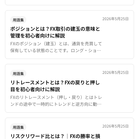
トは0.0001が1pip。pip価値の計算方法と
XMTradingでの活用法まで網羅。
2026年5月25日
用語集
ポジションとは？FX取引の建玉の意味と
管理を初心者向けに解説
FXのポジション（建玉）とは、通貨を売買して
保有している状態のことです。ロング・ショー
トの違い、ポジションの開き方と閉じ方、適切
なサイズ管理まで初心者向けに解説。
2026年5月25日
用語集
リトレースメントとは？FXの戻りと押し
目を初心者向けに解説
FXのリトレースメント（押し・戻り）とはトレ
ンドの途中で一時的にトレンドと逆方向に動く
現象です。押し目買い・戻り売りの考え方とフ
ィボナッチとの組み合わせを初心者向けに解
説。
2026年5月25日
用語集
リスクリワード比とは？｜FXの勝率と損