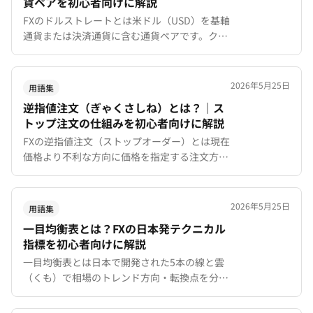
貨ペアを初心者向けに解説
FXのドルストレートとは米ドル（USD）を基軸
通貨または決済通貨に含む通貨ペアです。クロ
ス円との違い、主要ドルストレートの特徴、ト
レードでの使い分けを初心者向けに解説。
2026年5月25日
用語集
逆指値注文（ぎゃくさしね）とは？｜ス
トップ注文の仕組みを初心者向けに解説
FXの逆指値注文（ストップオーダー）とは現在
価格より不利な方向に価格を指定する注文方法
です。損切りやブレイクアウト狙いでの活用
法、MT4/MT5での設定手順を初心者向けに解
説。
2026年5月25日
用語集
一目均衡表とは？FXの日本発テクニカル
指標を初心者向けに解説
一目均衡表とは日本で開発された5本の線と雲
（くも）で相場のトレンド方向・転換点を分析
するテクニカル指標です。雲の見方、三役好転
の条件、実践的な活用法を初心者向けに解説。