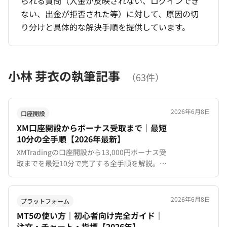
られる質問（入金が反映されない、ログインでき
ない、出金が拒否された等）に対して、原因の切
り分けと具体的な解決手順を提供しています。
小林 芽衣の執筆記事
（63件）
2026年6月8日
口座開設
XM口座開設からボーナス受取まで｜最短
10分の全手順【2026年最新】
XMTradingの口座開設から13,000円ボーナス受
取までを最短10分で完了する全手順を解説。事
前準備チェックリスト、ステップ別の所要時
間、つまずきやすいポイントと対処法まで網
羅。
2026年6月8日
プラットフォーム
MT5の使い方｜初心者向け完全ガイド｜
注文・チャート・指標【2026年】