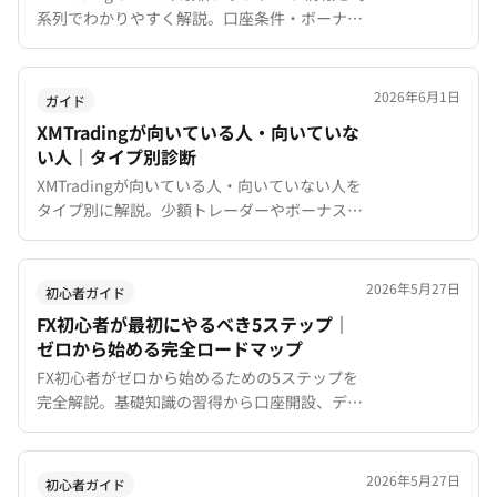
系列でわかりやすく解説。口座条件・ボーナ
ス・MT5機能強化・モバイルアプリ改善など、
主要な変更点をまとめました。
2026年6月1日
ガイド
XMTradingが向いている人・向いていな
い人｜タイプ別診断
XMTradingが向いている人・向いていない人を
タイプ別に解説。少額トレーダーやボーナス重
視派から、スプレッド最優先・法人口座希望者
まで、あなたに合うかを客観的に診断します。
2026年5月27日
初心者ガイド
FX初心者が最初にやるべき5ステップ｜
ゼロから始める完全ロードマップ
FX初心者がゼロから始めるための5ステップを
完全解説。基礎知識の習得から口座開設、デモ
トレード、少額取引、自分だけのトレードルー
ル確立まで、具体的な手順と期間の目安を初心
者向けにわかりやすく紹介します。
2026年5月27日
初心者ガイド