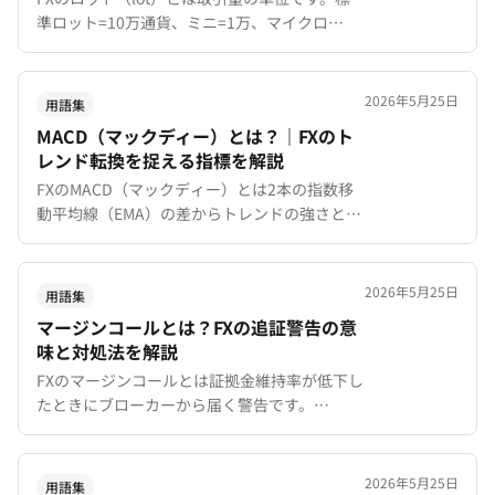
準ロット=10万通貨、ミニ=1万、マイクロ
=1,000通貨。XMTradingの口座タイプ別ロット
サイズと計算方法を初心者向けに解説。
2026年5月25日
用語集
MACD（マックディー）とは？｜FXのト
レンド転換を捉える指標を解説
FXのMACD（マックディー）とは2本の指数移
動平均線（EMA）の差からトレンドの強さと転
換点を捉えるテクニカル指標です。シグナルラ
インやヒストグラムの見方を初心者向けに解
説。
2026年5月25日
用語集
マージンコールとは？FXの追証警告の意
味と対処法を解説
FXのマージンコールとは証拠金維持率が低下し
たときにブローカーから届く警告です。
XMTradingの50%発動基準、ストップアウトと
の違い、具体的な回避策と対処法を初心者向け
に解説。
2026年5月25日
用語集