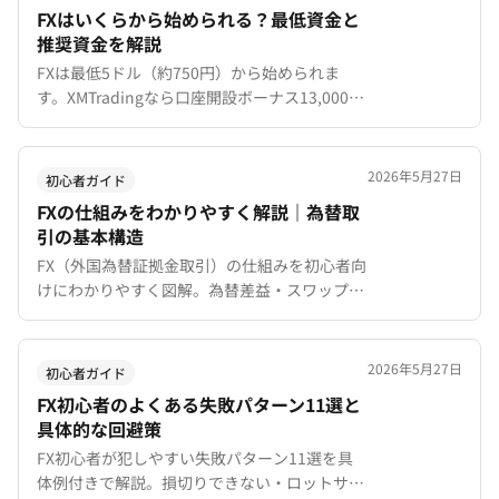
FXはいくらから始められる？最低資金と
推奨資金を解説
FXは最低5ドル（約750円）から始められま
す。XMTradingなら口座開設ボーナス13,000円
で入金不要で取引可能。資金別のおすすめ口座
タイプ・トレードスタイルを解説。
2026年5月27日
初心者ガイド
FXの仕組みをわかりやすく解説｜為替取
引の基本構造
FX（外国為替証拠金取引）の仕組みを初心者向
けにわかりやすく図解。為替差益・スワップポ
イント・レバレッジ・スプレッドの基本構造を
具体的な計算例付きで説明します。
2026年5月27日
初心者ガイド
FX初心者のよくある失敗パターン11選と
具体的な回避策
FX初心者が犯しやすい失敗パターン11選を具
体例付きで解説。損切りできない・ロットサイ