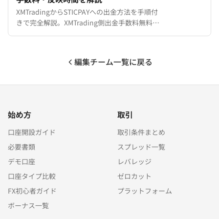
XMTradingからSTICPAYへの出金方法を手順付
きで完全解説。XMTrading側出金手数料無料、
24時間以内の処理時間、最低出金額500円、出
金上限のルール、出金できない場合の原因と対
処法まで。STICPAY出金と他の出金方法の比較
編集チーム一覧に戻る
も掲載。
始め方
取引
口座開設ガイド
取引条件まとめ
必要書類
スプレッド一覧
デモ口座
レバレッジ
口座タイプ比較
ゼロカット
FX初心者ガイド
プラットフォーム
ボーナス一覧