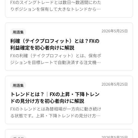
FXのスイングトレードとは数日〜数週間にわた
りポジションを保有して大きなトレンドから利
益を得る中期トレード手法です。特徴やメリッ
ト・デメリット、XMTradingのスワップフリー
口座での実践方法を初心者向けに解説。
2026年5月25日
用語集
利確（テイクプロフィット）とは？FXの
利益確定を初心者向けに解説
FXの利確（テイクプロフィット）とは、保有ポ
ジションを目標レートで自動決済する注文機能
です。設定方法、リスクリワード比の考え方、
XMTradingでの活用法を初心者向けに解説。
2026年5月25日
用語集
トレンドとは？｜FXの上昇・下降トレン
ドの見分け方を初心者向けに解説
FXのトレンドとは為替相場が一方向に動き続け
る状態です。上昇・下降トレンドの見分け方、
トレンドラインの正しい引き方、順張り手法の
基本を初心者向けにわかりやすく解説。
2026年5月25日