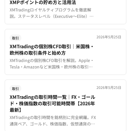
XMPポイントの貯め方と活用法
XMTradingロイヤルティプログラムを徹底解
説。ステータスレベル（Executive〜Elite）の
条件、XMPポイントの貯め方、ボーナスや現金
への交換方法を紹介します。
2026年5月25日
取引
XMTradingの個別株CFD取引｜米国株・
欧州株の取引条件と始め方
XMTradingの個別株CFD取引を解説。Apple・
Tesla・Amazonなど米国株・欧州株の取引条
件、MT5限定の理由、レバレッジ、配当調整
金、手数料、取引時間をまとめました。
2026年5月25日
取引
XMTradingの取引時間一覧｜FX・ゴール
ド・株価指数の取引可能時間帯【2026年
最新】
XMTradingの取引時間を銘柄別に完全網羅。FX
通貨ペア、ゴールド、株価指数、仮想通貨の取
引可能時間帯、サマータイムの影響、取引を避