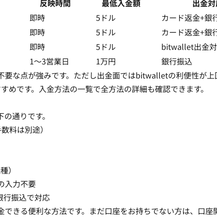
）
反映時間
最低入金額
出金対
即時
5ドル
カード返金+銀
即時
5ドル
カード返金+銀
即時
5ドル
bitwallet出金
1〜3営業日
1万円
銀行振込
不要な点が強みです。ただし出金面ではbitwalletの利便性が
すすめです。
入金方法の一覧
で全方法の詳細も確認できます。
と以下の通りです。
用手数料は別途）
応機種）
番号の入力不要
+銀行振込で対応
に入金できる便利な方法です。まだ口座をお持ちでない方は、
口座