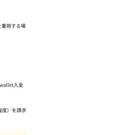
を重視する場
twallet入金
%程度）を請求