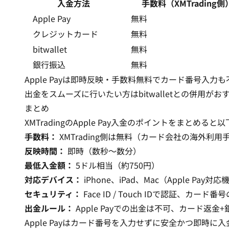
入金方法
手数料（XMTrading側
Apple Pay
無料
クレジットカード
無料
bitwallet
無料
銀行振込
無料
Apple Payは即時反映・手数料無料でカード番号入力も
出金をスムーズに行いたい方はbitwalletとの併用がお
まとめ
XMTradingのApple Pay入金のポイントをまとめる
手数料：
XMTrading側は無料（カード会社の海外利
反映時間：
即時（数秒〜数分）
最低入金額：
5ドル相当（約750円）
対応デバイス：
iPhone、iPad、Mac（Apple Pay対
セキュリティ：
Face ID / Touch IDで認証、カード
出金ルール：
Apple Payでの出金は不可、カード返金
Apple Payはカード番号を入力せずに安全かつ即時