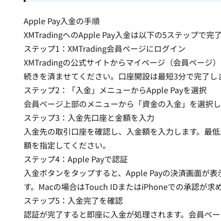
Apple Pay入金の手順
XMTradingへのApple Pay入金は以下の5ステップで
ステップ1：XMTrading会員ページにログイン
XMTradingの公式サイトからマイページ（会員ペー
続き
を済ませてください。口座開設は最短3分で完了し
ステップ2：「入金」メニューからApple Payを選択
会員ページ上部のメニューから「資金の入金」を選択し、表
ステップ3：入金先口座と金額を入力
入金先の取引口座を確認し、入金額を入力します。最低入金
額を指定してください。
ステップ4：Apple Payで認証
入金ボタンをタップすると、Apple Payの決済画面が表示
す。Macの場合はTouch IDまたはiPhoneでの承認が
ステップ5：入金完了を確認
認証が完了すると即座に入金が処理されます。会員ペー