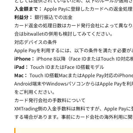
としては提供されていないため、以下のルールが適用さ
入金額まで：
Apple Payに登録したカードへの返金処理
利益分：
銀行振込での出金
カード返金の処理日数はカード発行会社によって異なり
合は
bitwallet
の併用も検討してみてください。
対応デバイスの条件
Apple Payを利用するには、以下の条件を満たす必要
iPhone：
iPhone 8以降（Face IDまたはTouch ID対
iPad：
Touch IDまたはFace ID搭載モデル
Mac：
Touch ID搭載MacまたはApple Pay対応のiPh
Android端末やWindowsパソコンからはApple P
をご利用ください。
カード発行会社の手数料について
XMTrading側の入金手数料は無料ですが、Apple 
する場合があります。事前にカード会社の海外利用に関