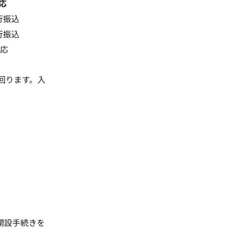
応
行振込
行振込
対応
上回ります。入
開設手続き
を