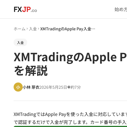
メインコンテンツへスキップ
FX
JP
始め
.co
ホーム
入金
XMTradingのApple Pay入金方法｜手順・手数料・反映時間・注意点を解説
入金
XMTradingのAp
を解説
小
小林 芽衣
2026年5月25日
約7分
XMTradingではApple Payを使った入金に対応しています
で認証するだけで入金が完了します。カード番号の手入