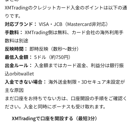
XMTradingのクレジットカード入金のポイントは以下の通
りです。
対応ブランド：
VISA・JCB（Mastercard非対応）
手数料：
XMTrading側は無料、カード会社の海外利用手
数料は別途
反映時間：
即時反映（数秒〜数分）
最低入金額：
5ドル（約750円）
出金ルール：
入金額まではカード返金、利益分は銀行振
込orbitwallet
入金できない場合：
海外送金制限・3Dセキュア未設定が
主な原因
まだ口座をお持ちでない方は、
口座開設の手順
をご確認く
ださい。入金と同時に
ボーナス
も受け取れます。
XMTradingで口座を開設する（最短3分）