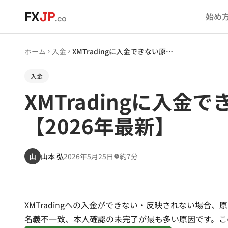
メインコンテンツへスキップ
FX
JP
始め
.co
ホーム
入金
XMTradingに入金できない原因と対処法｜反映されない時の解決策【2026年最新】
入金
XMTradingに入
【2026年最新】
山
山本 弘
2026年5月25日
約7分
XMTradingへの入金ができない・反映されない場
名義不一致、本人確認の未完了が最も多い原因です。こ