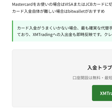
Mastercardをお使いの場合はVISAまたはJCBカード
カード入金自体が難しい場合は
bitwallet
がおすすめ
カード入金がうまくいかない場合、最も確実な代替
ており、XMTradingへの入出金も即時反映です。
クレ
入金トラ
口座開設は無料・最短3
XMT