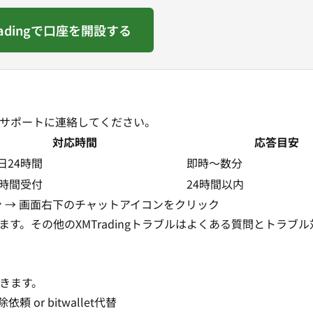
radingで口座を開設する
本語サポートに連絡してください。
対応時間
応答目安
日24時間
即時〜数分
4時間受付
24時間以内
イン → 画面右下のチャットアイコンをクリック
す。その他のXMTradingトラブルは
よくある質問とトラブル
できます。
or bitwallet代替