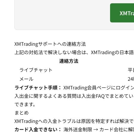
XMT
XMTradingサポートへの連絡方法
上記の対処法で解決しない場合は、XMTradingの日
連絡方法
ライブチャット
平
メール
2
ライブチャット手順：
XMTrading会員ページにログ
入出金に関するよくある質問は
入出金FAQ
でまとめていま
できます。
まとめ
XMTradingへの入金トラブルは原因を特定すれば解決
カード入金できない：
海外送金制限 → カード会社に解除依頼 