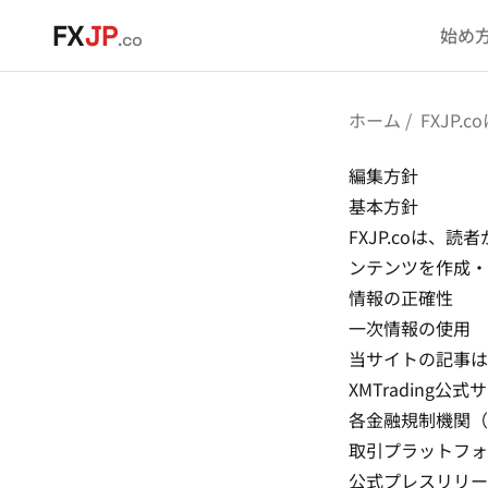
メインコンテンツへスキップ
FX
JP
始め
.co
ホーム
FXJP.
編集方針
基本方針
FXJP.coは
ンテンツを作成・
情報の正確性
一次情報の使用
当サイトの記事は
XMTrading公
各金融規制機関（F
取引プラットフォ
公式プレスリリー