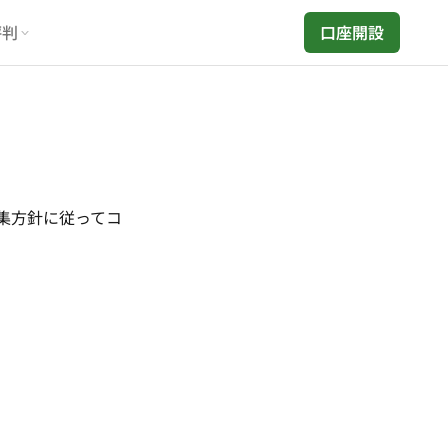
評判
口座開設
編集方針に従ってコ