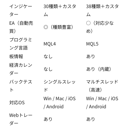
インジケー
30種類＋カスタ
38種類＋カスタ
ター
ム
ム
EA（自動売
○（対応少な
◎（種類豊富）
買）
め）
プログラミ
MQL4
MQL5
ング言語
板情報
なし
あり
経済カレン
なし
あり（内蔵）
ダー
バックテス
シングルスレッ
マルチスレッド
ト
ド
（高速）
Win / Mac / iOS
Win / Mac / iOS
対応OS
/ Android
/ Android
Webトレー
あり
あり
ダー