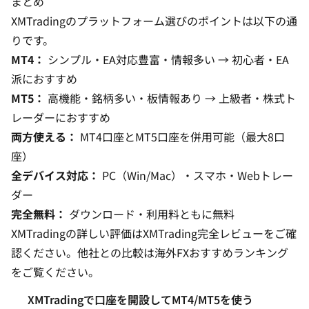
まとめ
XMTradingのプラットフォーム選びのポイントは以下の通
りです。
MT4：
シンプル・EA対応豊富・情報多い → 初心者・EA
派におすすめ
MT5：
高機能・銘柄多い・板情報あり → 上級者・株式ト
レーダーにおすすめ
両方使える：
MT4口座とMT5口座を併用可能（最大8口
座）
全デバイス対応：
PC（Win/Mac）・スマホ・Webトレー
ダー
完全無料：
ダウンロード・利用料ともに無料
XMTradingの詳しい評価は
XMTrading完全レビュー
をご確
認ください。他社との比較は
海外FXおすすめランキング
をご覧ください。
XMTradingで口座を開設してMT4/MT5を使う