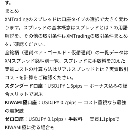
す。
まとめ
XMTradingのスプレッドは口座タイプの選択で大きく変わ
ります。スプレッドの基本概念は
スプレッドとは？の用語
解説
を、その他の取引条件は
XMTradingの取引条件まとめ
をご確認ください。
全銘柄（通貨ペア・ゴールド・仮想通貨）の一覧データは
XMスプレッド銘柄別一覧
、スプレッドに手数料を加えた
実質コストの計算方法は
リアルスプレッドとは？実質取引
コストを計算
をご確認ください。
スタンダード口座
：USDJPY 1.6pips — ボーナス込みの総
合メリットで選ぶ
KIWAMI極口座
：USDJPY 0.7pips — コスト重視なら最強
の選択肢
ゼロ口座
：USDJPY 0.1pips + 手数料 — 実質1.1pipsで
KIWAMI極に劣る場合も