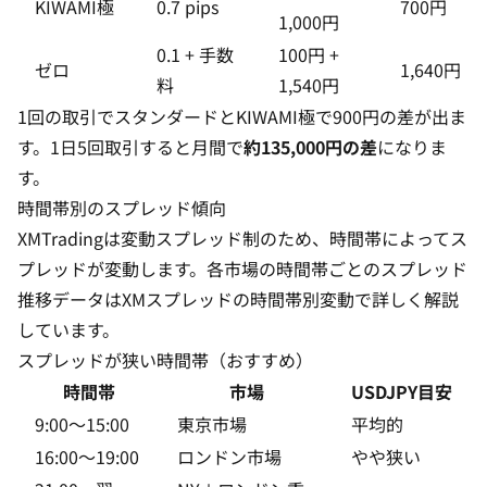
KIWAMI極
0.7 pips
700円
1,000円
0.1 + 手数
100円 +
ゼロ
1,640円
料
1,540円
1回の取引でスタンダードとKIWAMI極で900円の差が出ま
す。1日5回取引すると月間で
約135,000円の差
になりま
す。
時間帯別のスプレッド傾向
XMTradingは変動スプレッド制のため、時間帯によってス
プレッドが変動します。各市場の時間帯ごとのスプレッド
推移データは
XMスプレッドの時間帯別変動
で詳しく解説
しています。
スプレッドが狭い時間帯（おすすめ）
時間帯
市場
USDJPY目安
9:00〜15:00
東京市場
平均的
16:00〜19:00
ロンドン市場
やや狭い