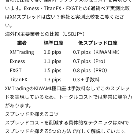
います。Exness・TitanFX・FXGTとの6通貨ペア実測比較
は
XMスプレッドは広い？他社と実測比較
をご覧くださ
い。
海外FX主要業者との比較（USDJPY）
業者
標準口座
低スプレッド口座
XMTrading
1.6 pips
0.7 pips（KIWAMI極）
Exness
1.1 pips
0.7 pips（Pro）
FXGT
1.5 pips
0.8 pips（PRO）
TitanFX
1.3 pips
0.3 + 手数料
XMTradingのKIWAMI極口座は手数料なしでこのスプレッ
ドを実現しているため、トータルコストでは非常に競争力
があります。
スプレッドを抑えるコツ
スプレッドコストを削減する具体的なテクニックは
XMで
スプレッドを抑える5つの方法
で詳しく解説しています。