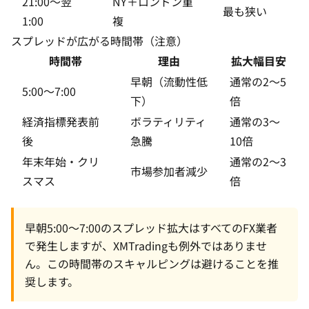
21:00〜翌
NY＋ロンドン重
最も狭い
1:00
複
スプレッドが広がる時間帯（注意）
時間帯
理由
拡大幅目安
早朝（流動性低
通常の2〜5
5:00〜7:00
下）
倍
経済指標発表前
ボラティリティ
通常の3〜
後
急騰
10倍
年末年始・クリ
通常の2〜3
市場参加者減少
スマス
倍
早朝5:00〜7:00のスプレッド拡大はすべてのFX業者
で発生しますが、XMTradingも例外ではありませ
ん。この時間帯のスキャルピングは避けることを推
奨します。