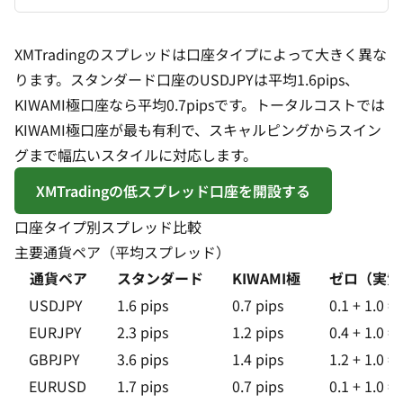
XMTradingのスプレッドは口座タイプによって大きく異な
ります。スタンダード口座のUSDJPYは平均1.6pips、
KIWAMI極口座なら平均0.7pipsです。トータルコストでは
KIWAMI極口座が最も有利で、スキャルピングからスイン
グまで幅広いスタイルに対応します。
XMTradingの低スプレッド口座を開設する
口座タイプ別スプレッド比較
主要通貨ペア（平均スプレッド）
通貨ペア
スタンダード
KIWAMI極
ゼロ
（実質
USDJPY
1.6 pips
0.7 pips
0.1 + 1.0 = 
EURJPY
2.3 pips
1.2 pips
0.4 + 1.0 = 
GBPJPY
3.6 pips
1.4 pips
1.2 + 1.0 = 
EURUSD
1.7 pips
0.7 pips
0.1 + 1.0 = 