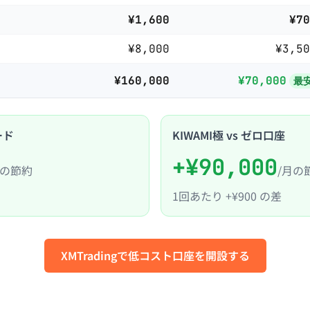
¥1,600
¥70
¥8,000
¥3,50
¥160,000
¥70,000
最
ード
KIWAMI極 vs ゼロ口座
+
¥90,000
月の節約
/月の
1回あたり
+
¥900
の差
XMTradingで低コスト口座を開設する