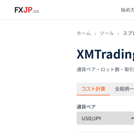
メインコンテンツへスキップ
FX
JP
始め
.co
ホーム
›
ツール
›
スプ
XMTra
通貨ペア・ロット数・取引
コスト計算
全銘柄一
通貨ペア