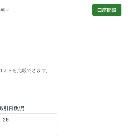
評判
口座開設
コストを比較できます。
取引日数/月