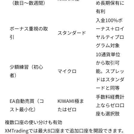
（数日〜数週間）
め長期保有に
有利
入金100%ボ
ボーナス重視の取
ーナス＋ロイ
スタンダード
引
ヤルティプロ
グラム対象
10通貨単位
から取引可
少額練習（初心
マイクロ
能。スプレッ
者）
ドはスタンダ
ードと同等
手数料経費計
EA自動売買（コ
KIWAMI極ま
上ならゼロ口
スト最小化）
たはゼロ
座も選択肢
複数口座の使い分けも有効
XMTradingでは最大8口座まで追加口座を開設できます。