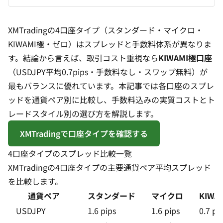
XMTradingの4口座タイプ（スタンダード・マイクロ・
KIWAMI極・ゼロ）はスプレッドと手数料体系が異なりま
す。結論から言えば、取引コスト重視なら
KIWAMI極口座
（USDJPY平均0.7pips・手数料なし・スワップ無料）が
最もバランスに優れています。本記事では各口座のスプレ
ッドを通貨ペア別に比較し、手数料込みの実質コストとト
レードスタイル別の選び方を解説します。
XMTradingで口座タイプを確認する
4口座タイプのスプレッド比較一覧
XMTradingの4口座タイプの主要通貨ペア平均
スプレッド
を比較します。
通貨ペア
スタンダード
マイクロ
KIWA
USDJPY
1.6 pips
1.6 pips
0.7 pi