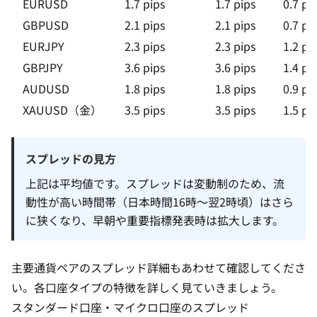
EURUSD
1.7 pips
1.7 pips
0.7 pi
GBPUSD
2.1 pips
2.1 pips
0.7 pi
EURJPY
2.3 pips
2.3 pips
1.2 pi
GBPJPY
3.6 pips
3.6 pips
1.4 pi
AUDUSD
1.8 pips
1.8 pips
0.9 pi
XAUUSD（金）
3.5 pips
3.5 pips
1.5 pi
スプレッドの見方
上記は平均値です。スプレッドは変動制のため、流
動性が高い時間帯（日本時間16時〜翌2時頃）はさら
に狭くなり、早朝や重要指標発表時は拡大します。
主要通貨ペアのスプレッド詳細
もあわせて確認してくださ
い。各
口座タイプ
の特徴を詳しく見ていきましょう。
スタンダード口座・マイクロ口座のスプレッド