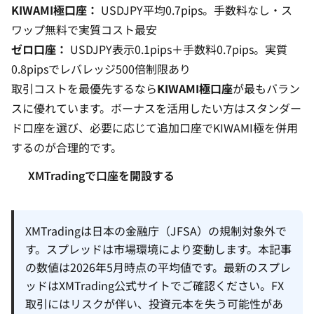
KIWAMI極口座：
USDJPY平均0.7pips。手数料なし・ス
ワップ無料で実質コスト最安
ゼロ口座：
USDJPY表示0.1pips＋手数料0.7pips。実質
0.8pipsでレバレッジ500倍制限あり
取引コストを最優先するなら
KIWAMI極口座
が最もバラン
スに優れています。ボーナスを活用したい方はスタンダー
ド口座を選び、必要に応じて追加口座でKIWAMI極を併用
するのが合理的です。
XMTradingで口座を開設する
XMTradingは日本の金融庁（JFSA）の規制対象外で
す。スプレッドは市場環境により変動します。本記事
の数値は2026年5月時点の平均値です。最新のスプレ
ッドはXMTrading公式サイトでご確認ください。FX
取引にはリスクが伴い、投資元本を失う可能性があ