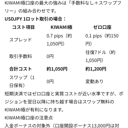
KIWAMI極口座の最大の強みは「手数料なし＋スワップフ
リー」の組み合わせです。
USDJPY 1ロット取引の場合：
コスト項目
KIWAMI極
ゼロ口座
0.7 pips（約
0.1 pips（約150
スプレッド
1,050円）
円）
往復7ドル（約
取引手数料
0円
1,050円）
合計コスト
約1,050円
約1,200円
スワップ（1
0円
変動あり
日保有）
短期決済ではゼロ口座と実質コストが近い水準ですが、ポ
ジションを翌日以降に持ち越す場合はスワップ無料の
KIWAMI極が有利になります。
KIWAMI極口座の注意点
入金ボーナスの対象外（口座開設ボーナス13,000円は対