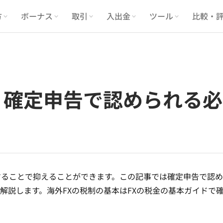
方
ボーナス
取引
入出金
ツール
比較・
｜確定申告で認められる
することで抑えることができます。この記事では確定申告で認
解説します。海外FXの税制の基本は
FXの税金の基本ガイド
で