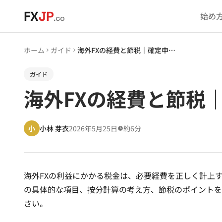
メインコンテンツへスキップ
FX
JP
始め
.co
ホーム
ガイド
海外FXの経費と節税｜確定申告で認められる必要経費一覧
ガイド
海外FXの経費と節税
小
小林 芽衣
2026年5月25日
約6分
海外FXの利益にかかる税金は、必要経費を正しく計上
の具体的な項目、按分計算の考え方、節税のポイントを
さい。