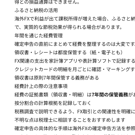
得との損益通算はできません。
ふるさと納税の活用
海外FXで利益が出て課税所得が増えた場合、ふるさと
で、実質的な節税効果が得られる場合があります。
年間を通じた経費管理
確定申告の直前にまとめて経費を整理するのは大変です
領収書・レシートは都度保管する（紙・電子とも）
FX関連の支出を家計簿アプリや表計算ソフトで記録す
クレジットカードの明細を月ごとに確認・マーキングす
領収書は原則7年間保管する義務がある
経費計上の際の注意事項
経費の証拠書類（領収書・明細）は
7年間の保管義務
が
按分割合の計算根拠を記録しておく
税務調査で説明できるよう、FX取引との関連性を明確
不明な点は税理士に相談することをおすすめします
確定申告の具体的な手順は
海外FXの確定申告方法
を参