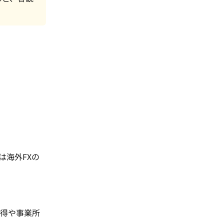
は海外FXの
所得や事業所