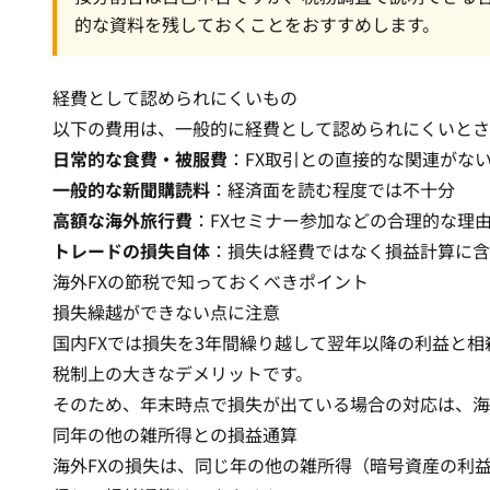
的な資料を残しておくことをおすすめします。
経費として認められにくいもの
以下の費用は、一般的に経費として認められにくいとさ
日常的な食費・被服費
：FX取引との直接的な関連がな
一般的な新聞購読料
：経済面を読む程度では不十分
高額な海外旅行費
：FXセミナー参加などの合理的な理
トレードの損失自体
：損失は経費ではなく損益計算に含
海外FXの節税で知っておくべきポイント
損失繰越ができない点に注意
国内FXでは損失を3年間繰り越して翌年以降の利益と相
税制上の大きなデメリットです。
そのため、年末時点で損失が出ている場合の対応は、
海
同年の他の雑所得との損益通算
海外FXの損失は、同じ年の他の雑所得（暗号資産の利