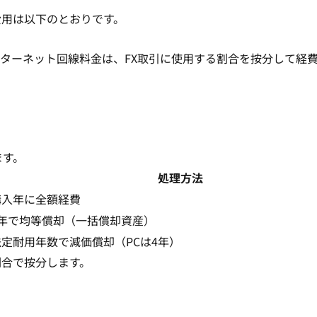
費用は以下のとおりです。
ンターネット回線料金は、FX取引に使用する割合を按分して経
ます。
処理方法
購入年に全額経費
3年で均等償却（一括償却資産）
法定耐用年数で減価償却（PCは4年）
割合で按分します。