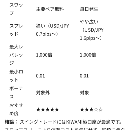
スワッ
主要ペア無料
毎日発生
プ
やや広い
スプレ
狭い（USD/JPY
（USD/JPY
ッド
0.7pips〜）
1.6pips〜）
最大レ
バレッ
1,000倍
1,000倍
ジ
最小ロ
0.01
0.01
ット
ボーナ
対象外
対象
ス
おすす
★★★★★
★★★☆☆
め度
結論：
スイングトレードにはKIWAMI極口座が最適です。
スワップフリーにより保有コストを気にせず、純粋にテク