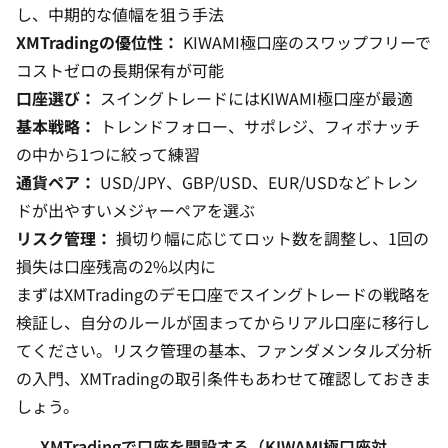
し、中期的な値幅を狙う手法
XMTradingの優位性：
KIWAMI極口座のスワップフリーで
コストゼロの長期保有が可能
口座選び：
スイングトレードにはKIWAMI極口座が最適
基本戦略：
トレンドフォロー、サポレジ、フィボナッチ
の中から1つに絞って練習
通貨ペア：
USD/JPY、GBP/USD、EUR/USDなどトレン
ドが出やすいメジャーペアを選ぶ
リスク管理：
損切り幅に応じてロット数を調整し、1回の
損失は口座残高の2%以内に
まずは
XMTradingのデモ口座
でスイングトレードの戦略を
検証し、自分のルールが固まってからリアル口座に移行し
てください。
リスク管理の基本
、
ファンダメンタルズ分析
の入門
、
XMTradingの取引条件
もあわせて確認しておきま
しょう。
XMTradingで口座を開設する（KIWAMI極口座対