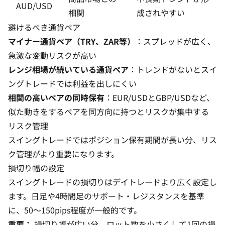
AUD/USD
相関
成されやすい
避けるべき通貨ペア
マイナー通貨ペア（TRY、ZAR等）
：スプレッドが広く、
急激な変動リスクが高い
レンジ相場が続いている通貨ペア
：トレンドがないとスイ
ングトレードでは利益を出しにくい
相関の高いペアの同時保有
：EUR/USDとGBP/USDなど、
似た動きをするペアを同方向に持つとリスクが集中する
リスク管理
スイングトレードではポジション保有期間が長い分、
リス
ク管理
がより重要になります。
損切り幅の設定
スイングトレードの損切りはデイトレードより広く設定し
ます。日足や4時間足のサポート・レジスタンスを基準
に、50〜150pips程度が一般的です。
重要：
損切り幅が広い分、ロット数を小さくして1回の損