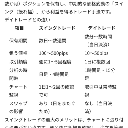
数か月）ポジションを保有し、中期的な価格変動の「スイ
ング（振れ幅）」から利益を得るトレード手法です。
デイトレードとの違い
項目
スイングトレード
デイトレード
数分〜数時間
保有期間
数日〜数週間
（当日決済）
狙う値幅
100〜500pips
10〜50pips
取引頻度
週に1〜5回程度
1日に複数回
分析の時
1時間足・15分
日足・4時間足
間軸
足
チャート
1日1〜2回の確認
取引中は常時監
監視
で可
視
スワップ
あり（日をまたぐ
なし（当日決
の影響
ため）
済）
スイングトレードの最大のメリットは、チャートに張り付
く必要がない点です。朝と夜に相場を確認し、注文を管理