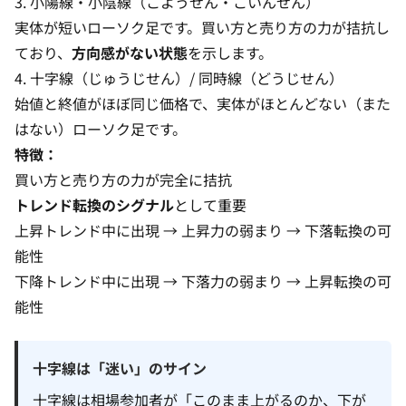
3. 小陽線・小陰線（こようせん・こいんせん）
実体が短いローソク足です。買い方と売り方の力が拮抗し
ており、
方向感がない状態
を示します。
4. 十字線（じゅうじせん）/ 同時線（どうじせん）
始値と終値がほぼ同じ価格で、実体がほとんどない（また
はない）ローソク足です。
特徴：
買い方と売り方の力が完全に拮抗
トレンド転換のシグナル
として重要
上昇トレンド中に出現 → 上昇力の弱まり → 下落転換の可
能性
下降トレンド中に出現 → 下落力の弱まり → 上昇転換の可
能性
十字線は「迷い」のサイン
十字線は相場参加者が「このまま上がるのか、下が