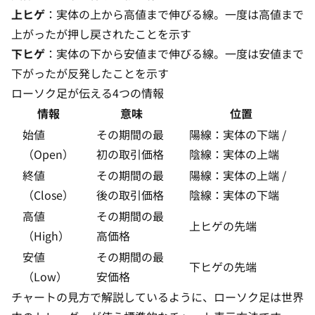
上ヒゲ
：実体の上から高値まで伸びる線。一度は高値まで
上がったが押し戻されたことを示す
下ヒゲ
：実体の下から安値まで伸びる線。一度は安値まで
下がったが反発したことを示す
ローソク足が伝える4つの情報
情報
意味
位置
始値
その期間の最
陽線：実体の下端 /
（Open）
初の取引価格
陰線：実体の上端
終値
その期間の最
陽線：実体の上端 /
（Close）
後の取引価格
陰線：実体の下端
高値
その期間の最
上ヒゲの先端
（High）
高価格
安値
その期間の最
下ヒゲの先端
（Low）
安価格
チャートの見方
で解説しているように、ローソク足は世界