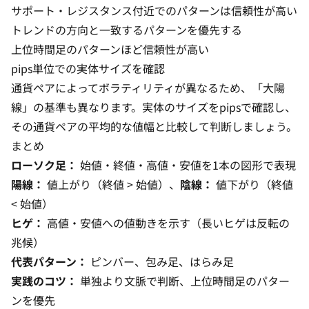
サポート・レジスタンス付近でのパターンは信頼性が高い
トレンドの方向と一致するパターンを優先する
上位時間足のパターンほど信頼性が高い
pips
単位での実体サイズを確認
通貨ペアによってボラティリティが異なるため、「大陽
線」の基準も異なります。実体のサイズをpipsで確認し、
その通貨ペアの平均的な値幅と比較して判断しましょう。
まとめ
ローソク足：
始値・終値・高値・安値を1本の図形で表現
陽線：
値上がり（終値 > 始値）、
陰線：
値下がり（終値
< 始値）
ヒゲ：
高値・安値への値動きを示す（長いヒゲは反転の
兆候）
代表パターン：
ピンバー、包み足、はらみ足
実践のコツ：
単独より文脈で判断、上位時間足のパター
ンを優先