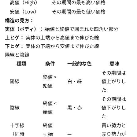
高値（High）
その期間の最も高い価格
安値（Low）
その期間の最も低い価格
構造の見方：
実体（ボディ）：
始値と終値で囲まれた四角い部分
上ヒゲ：
実体の上端から高値まで伸びた線
下ヒゲ：
実体の下端から安値まで伸びた線
陽線と陰線
種類
条件
一般的な色
意味
その期間は
終値 >
陽線
白・緑
値上がりし
始値
た
その期間は
終値 <
陰線
黒・赤
値下がりし
始値
た
十字線
終値
買い勢力と
（同時
≒ 始
—
売り勢力が