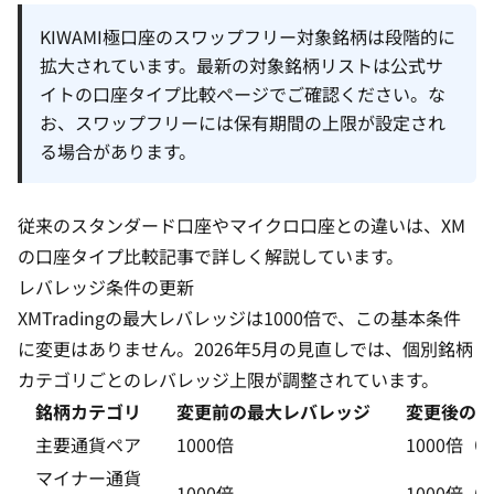
KIWAMI極口座のスワップフリー対象銘柄は段階的に
拡大されています。最新の対象銘柄リストは公式サ
イトの口座タイプ比較ページでご確認ください。な
お、スワップフリーには保有期間の上限が設定され
る場合があります。
従来のスタンダード口座やマイクロ口座との違いは、XM
の
口座タイプ比較記事
で詳しく解説しています。
レバレッジ条件の更新
XMTradingの最大
レバレッジ
は1000倍で、この基本条件
に変更はありません。2026年5月の見直しでは、個別銘柄
カテゴリごとのレバレッジ上限が調整されています。
銘柄カテゴリ
変更前の最大レバレッジ
変更後の最
主要通貨ペア
1000倍
1000倍
マイナー通貨
1000倍
1000倍