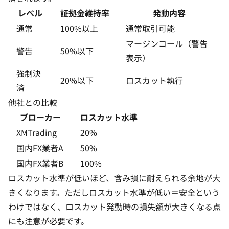
レベル
証拠金維持率
発動内容
通常
100%以上
通常取引可能
マージンコール（警告
警告
50%以下
表示）
強制決
20%以下
ロスカット執行
済
他社との比較
ブローカー
ロスカット水準
XMTrading
20%
国内FX業者A
50%
国内FX業者B
100%
ロスカット水準が低いほど、含み損に耐えられる余地が大
きくなります。ただしロスカット水準が低い＝安全という
わけではなく、ロスカット発動時の損失額が大きくなる点
にも注意が必要です。