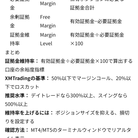
Margin
金
証拠金合計
余剰証拠
Free
有効証拠金−必要証拠金
金
Margin
証拠金維
Margin
有効証拠金÷必要証拠金
持率
Level
×100
まとめ
証拠金維持率：
有効証拠金÷必要証拠金×100で算出する
口座の余裕度指標
XMTradingの基準：
50%以下でマージンコール、20%以
下でロスカット
推奨水準：
デイトレードなら300%以上、スイングなら
500%以上
維持率を上げるには：
ポジションサイズを抑える、損切
りを設定する
確認方法：
MT4/MT5のターミナルウィンドウでリアルタ