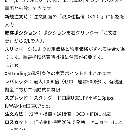
MT4/MT5で注文を出す際、または既存ポジションの修正
画面から設定できます。
新規注文時：
注文画面の「決済逆指値（S/L）」に価格を
入力
既存ポジション：
ポジションを右クリック→「注文変
更」からS/Lを入力
スリッページにより設定価格と約定価格がずれる場合があ
ります。重要指標発表時は特に注意が必要です。
まとめ
XMTradingの取引条件の主要ポイントをまとめます。
レバレッジ：
最大1,000倍（ゼロ口座は500倍）、有効証
拠金に応じて段階的に制限
スプレッド：
スタンダード口座USDJPY平均1.6pips、
KIWAMI極口座0.7pips
注文方法：
成行・指値・逆指値・OCO・IFDに対応
ロスカット：
証拠金維持率20%で発動、ゼロカットによ