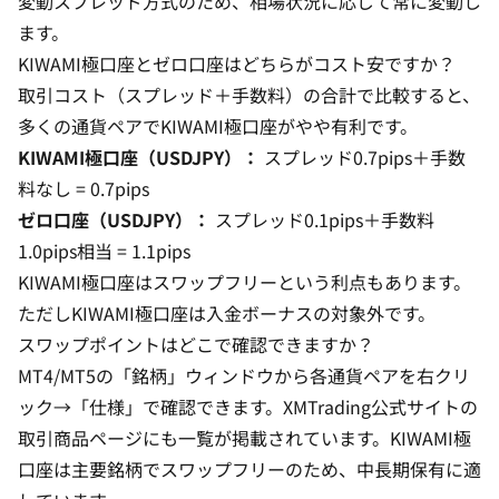
変動スプレッド方式のため、相場状況に応じて常に変動し
ます。
KIWAMI極口座とゼロ口座はどちらがコスト安ですか？
取引コスト（スプレッド＋手数料）の合計で比較すると、
多くの通貨ペアでKIWAMI極口座がやや有利です。
KIWAMI極口座（USDJPY）：
スプレッド0.7pips＋手数
料なし = 0.7pips
ゼロ口座（USDJPY）：
スプレッド0.1pips＋手数料
1.0pips相当 = 1.1pips
KIWAMI極口座はスワップフリーという利点もあります。
ただしKIWAMI極口座は入金ボーナスの対象外です。
スワップポイントはどこで確認できますか？
MT4/MT5の「銘柄」ウィンドウから各通貨ペアを右クリ
ック→「仕様」で確認できます。XMTrading公式サイトの
取引商品ページにも一覧が掲載されています。KIWAMI極
口座は主要銘柄でスワップフリーのため、中長期保有に適