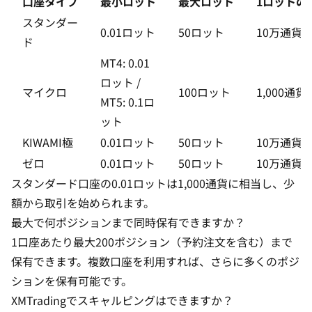
口座タイプ
最小ロット
最大ロット
1ロットの
スタンダー
0.01ロット
50ロット
10万通貨
ド
MT4: 0.01
ロット /
マイクロ
100ロット
1,000通貨
MT5: 0.1ロ
ット
KIWAMI極
0.01ロット
50ロット
10万通貨
ゼロ
0.01ロット
50ロット
10万通貨
スタンダード口座の0.01ロットは1,000通貨に相当し、少
額から取引を始められます。
最大で何ポジションまで同時保有できますか？
1口座あたり最大200ポジション（予約注文を含む）まで
保有できます。複数口座を利用すれば、さらに多くのポジ
ションを保有可能です。
XMTradingでスキャルピングはできますか？