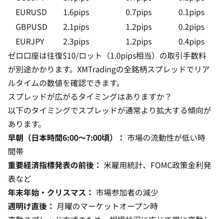
EURUSD
1.6pips
0.7pips
0.1pips
GBPUSD
2.1pips
1.2pips
0.2pips
EURJPY
2.3pips
1.2pips
0.4pips
ゼロ口座は往復$10/ロット（1.0pips相当）の取引手数料
が別途かかります。
XMTradingの全銘柄スプレッド
でリア
ルタイムの数値を確認できます。
スプレッドが広がるタイミングはありますか？
以下のタイミングでスプレッドが通常より拡大する傾向が
あります。
早朝（日本時間6:00〜7:00頃）：
市場の流動性が低い時
間帯
重要経済指標発表の前後：
米雇用統計、FOMC政策金利発
表など
年末年始・クリスマス：
市場参加者の減少
週明け直後：
月曜のマーケットオープン時