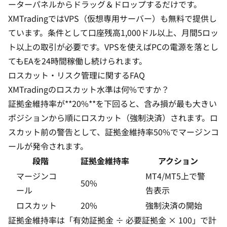
ーターパネルからドラッグ＆ドロップするだけです。
XMTradingではVPS（仮想専用サーバー）も無料で提供し
ています。条件として口座残高1,000ドル以上、月間5ロッ
ト以上の取引が必要です。VPSを使えばPCの電源を落とし
てもEAを24時間稼働し続けられます。
ロスカット・リスク管理に関するFAQ
XMTradingのロスカット水準は何%ですか？
証拠金維持率が**20%**を下回ると、含み損が最も大きい
ポジションから順にロスカット（強制決済）されます。ロ
スカット前の警告として、証拠金維持率50%でマージンコ
ールが発令されます。
段階
証拠金維持率
アクション
マージンコ
MT4/MT5上で警
50%
ール
告表示
ロスカット
20%
強制決済の開始
証拠金維持率は「有効証拠金 ÷ 必要証拠金 × 100」で計