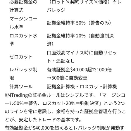
必要証拠金の
（ロット×契約サイズ×価格）÷レ
計算式
バレッジ
マージンコー
証拠金維持率 50%（警告のみ）
ル水準
ロスカット水
証拠金維持率 20%（自動強制決
準
済）
口座残高マイナス時に自動リセッ
ゼロカット
ト・追証なし
レバレッジ制
有効証拠金$40,000超で1000倍
限
→500倍に自動変更
計算ツール
証拠金計算機
・
ロスカット計算機
XMTradingの証拠金ルールはシンプルです。「マージンコ
ール50%＝警告、ロスカット20%＝強制決済」という2つ
のラインを常に意識し、余裕を持った証拠金管理を行うこ
とが、安定したトレードの基本です。
有効証拠金が$40,000を超えるとレバレッジ制限が発動す