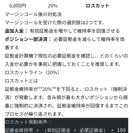
6,000円
20%
ロスカット
マージンコール後の対処法
マージンコールを受けた際の選択肢は2つです。
追加入金：
有効証拠金を増やして維持率を回復させる
ポジション一部決済：
必要証拠金を減らして維持率を改
善する
証拠金計算機
で現在の必要証拠金を確認し、どのくらいの
入金が必要かを事前に把握しておくことを推奨します。
ロスカットライン（20%）
ロスカットとは
証拠金維持率が**20%**を下回ると、ロスカット（強制決
済）が発動します。含み損が最も大きいポジションから順
番に強制的に決済され、証拠金維持率が回復するまでこの
プロセスが繰り返されます。
ロスカット発動条件：
証拠金維持率 = （有効証拠金 ÷ 必要証拠金） × 100 ≤ 