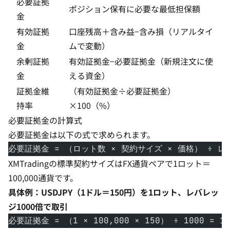
必要証拠
ポジション保有に必要な最低担保額
金
有効証拠
口座残高＋含み益−含み損（リアルタイ
金
ムで変動）
余剰証拠
有効証拠金−必要証拠金（新規注文に使
金
える資金）
証拠金維
（有効証拠金÷必要証拠金）
持率
×100（%）
必要証拠金の計算式
必要証拠金は以下の式で求められます。
必要証拠金 = （ロット数 × 契約サイズ × 価格） ÷ 
XMTradingの標準契約サイズはFX通貨ペアで1ロット＝
100,000通貨です。
具体例：USDJPY（1ドル＝150円）を1ロット、レバレッ
ジ1000倍で取引
必要証拠金 = （1 × 100,000 × 150） ÷ 1000 = 1