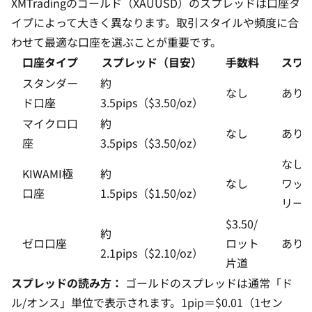
XMTradingのゴールド（XAUUSD）のスプレッドは口座タ
イプによって大きく異なります。取引スタイルや頻度に合
わせて最適な口座を選ぶことが重要です。
口座タイプ
スプレッド（目安）
手数料
スワ
スタンダー
約
なし
あり
ド口座
3.5pips（$3.50/oz）
マイクロ口
約
なし
あり
座
3.5pips（$3.50/oz）
なし
KIWAMI極
約
なし
ワッ
口座
1.5pips（$1.50/oz）
リー
$3.50/
約
ゼロ口座
ロット
あり
2.1pips（$2.10/oz）
片道
スプレッドの読み方：
ゴールドのスプレッドは通常「ド
ル/オンス」単位で表示されます。1pip＝$0.01（1セン