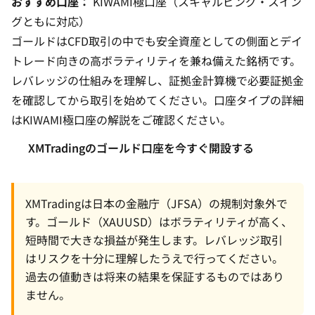
おすすめ口座：
KIWAMI極口座（スキャルピング・スイン
グともに対応）
ゴールドは
CFD取引
の中でも安全資産としての側面とデイ
トレード向きの高ボラティリティを兼ね備えた銘柄です。
レバレッジの仕組み
を理解し、
証拠金計算機
で必要証拠金
を確認してから取引を始めてください。口座タイプの詳細
は
KIWAMI極口座の解説
をご確認ください。
XMTradingのゴールド口座を今すぐ開設する
XMTradingは日本の金融庁（JFSA）の規制対象外で
す。ゴールド（XAUUSD）はボラティリティが高く、
短時間で大きな損益が発生します。レバレッジ取引
はリスクを十分に理解したうえで行ってください。
過去の値動きは将来の結果を保証するものではあり
ません。