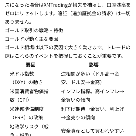
スになった場合はXMTradingが損失を補填し、口座残高を
ゼロにリセットします。追証（追加証拠金の請求）は一切
ありません。
ゴールド取引の戦略・特徴
ゴールドが動く主な要因
ゴールド相場は以下の要因で大きく動きます。トレードの
際はこれらのイベントを把握しておくことが重要です。
要因
影響
米ドル指数
逆相関が多い（ドル高→金
（DXY）の動き
安、ドル安→金高）
米国消費者物価指
インフレ指標。高インフレ→
数（CPI）
金買いの傾向
米連邦準備制度
利下げ期待→金買い、利上げ
（FRB）の政策
→金売りの傾向
地政学リスク（戦
安全資産として買われやすい
争・紛争）