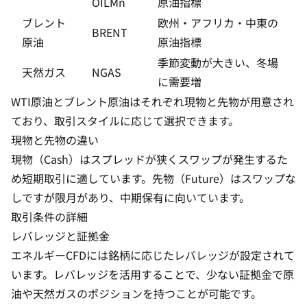
OILMn
原油指標
ブレント
欧州・アフリカ・中東の
BRENT
原油
原油指標
季節変動が大きい、冬場
天然ガス
NGAS
に需要増
WTI原油とブレント原油はそれぞれ現物と先物が用意され
ており、取引スタイルに応じて選択できます。
現物と先物の違い
現物（Cash）はスプレッドが狭くスワップが発生するた
め短期取引に適しています。先物（Future）はスワップな
しですが限月があり、中期保有に向いています。
取引条件の詳細
レバレッジと証拠金
エネルギーCFDには銘柄に応じた
レバレッジ
が設定されて
います。レバレッジを活用することで、少ない証拠金で原
油や天然ガスのポジションを持つことが可能です。