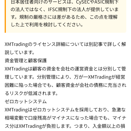
日本居住者向けのサービスは、CySECやASIC規制下
の法人ではなく、IFSC規制下の法人が提供していま
す。規制の厳格さには差があるため、この点を理解
した上で利用を検討してください。
XMTradingの
ライセンス詳細
については別記事で詳しく解
説しています。
資金管理と顧客保護
XMTradingは顧客の資金を会社の運営資金とは分別して管
理しています。分別管理により、万が一XMTradingが経営
困難に陥った場合でも、顧客資金が会社の債務に充当され
るリスクが低減されます。
ゼロカットシステム
XMTradingは
ゼロカットシステム
を採用しており、急激な
相場変動で口座残高がマイナスになった場合でも、マイナ
ス分はXMTradingが負担します。つまり、入金額以上の損