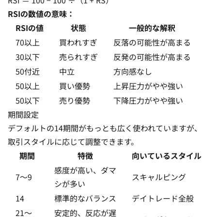
RSI ＝ 100 − 100 ÷（1 + RS）
RSIの数値の意味：
RSIの値
状態
一般的な解釈
70以上
買われすぎ
反落の可能性が高まる
30以下
売られすぎ
反発の可能性が高まる
50付近
中立
方向感なし
50以上
買い優勢
上昇圧力がやや強い
50以下
売り優勢
下降圧力がやや強い
期間設定
デフォルトの14期間がもっとも広く使われていますが、
取引スタイルに応じて調整できます。
期間
特徴
向いているスタイル
感度が高い、ダマ
7〜9
スキャルピング
シが多い
14
標準的なバランス
デイトレード全般
21〜
安定的、反応が遅