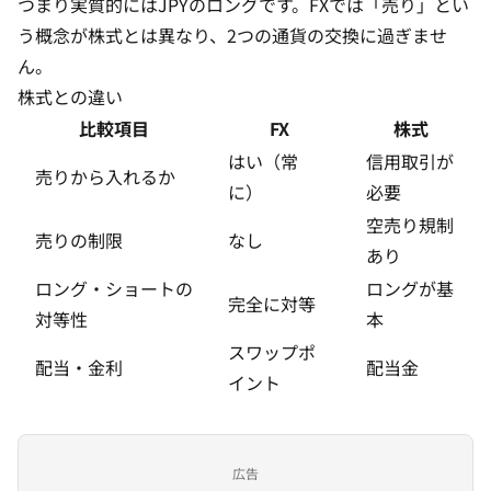
つまり実質的にはJPYのロングです。FXでは「売り」とい
う概念が株式とは異なり、2つの通貨の交換に過ぎませ
ん。
株式との違い
比較項目
FX
株式
はい（常
信用取引が
売りから入れるか
に）
必要
空売り規制
売りの制限
なし
あり
ロング・ショートの
ロングが基
完全に対等
対等性
本
スワップポ
配当・金利
配当金
イント
広告