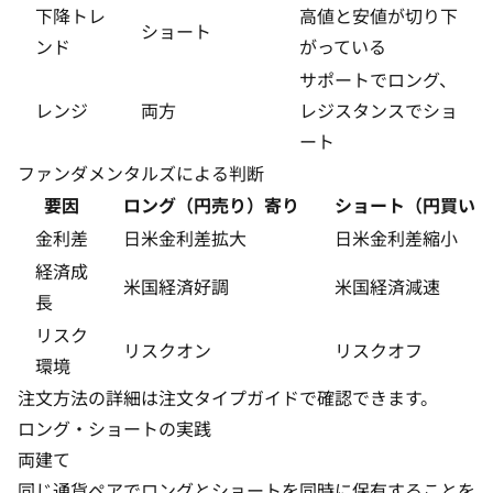
下降トレ
高値と安値が切り下
ショート
ンド
がっている
サポートでロング、
レンジ
両方
レジスタンスでショ
ート
ファンダメンタルズによる判断
要因
ロング（円売り）寄り
ショート（円買い）
金利差
日米金利差拡大
日米金利差縮小
経済成
米国経済好調
米国経済減速
長
リスク
リスクオン
リスクオフ
環境
注文方法の詳細は
注文タイプガイド
で確認できます。
ロング・ショートの実践
両建て
同じ通貨ペアでロングとショートを同時に保有することを