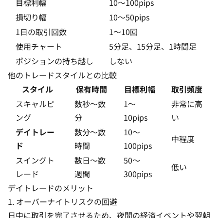
目標利幅
10〜100pips
損切り幅
10〜50pips
1日の取引回数
1〜10回
使用チャート
5分足、15分足、1時間足
ポジションの持ち越し
しない
他のトレードスタイルとの比較
スタイル
保有時間
目標利幅
取引頻度
スキャルピ
数秒〜数
1〜
非常に高
ング
分
10pips
い
デイトレー
数分〜数
10〜
中程度
ド
時間
100pips
スイングト
数日〜数
50〜
低い
レード
週間
300pips
デイトレードのメリット
1. オーバーナイトリスクの回避
日中に取引を完了させるため、夜間の経済イベントや翌朝