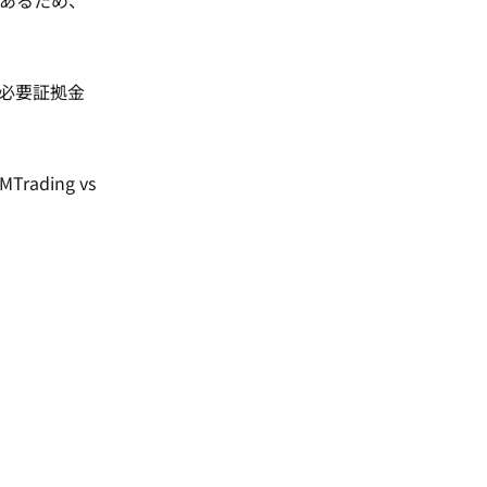
があるため、
必要証拠金
MTrading vs