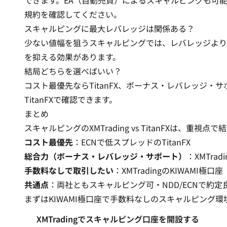
できます。EA（自動売買）によるスキャルピングも可
規約を確認してください。
スキャルピングに最大レバレッジは関係ある？
少ない値幅を狙うスキャルピングでは、レバレッジより
を抑える効果があります。
結局どちらを選べばいい？
コスト最優先ならTitanFX、ボーナス・レバレッジ・サ
TitanFX
で確認できます。
まとめ
スキャルピングのXMTrading vs TitanFXは、重視
コスト最優先
：ECNで低スプレッドのTitanFX
総合力（ボーナス・レバレッジ・サポート）
：XMTradi
手数料なしで取引したい
：XMTradingのKIWAMI極口座
共通点
：両社ともスキャルピング可・NDD/ECNで約定
まずはKIWAMI極口座で手数料なしのスキャルピング
XMTradingでスキャルピング口座を開設する