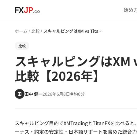
メインコンテンツへスキップ
FX
JP
始め
.co
ホーム
比較
スキャルピングはXM vs TitanFX｜約定速度・スプレッド・手数料を比較【2026年】
比較
スキャルピングはXM v
比較【2026年】
田
田中 健一
2026年6月8日
約6分
スキャルピング目的でXMTradingとTitanFXを比べ
ーナス・約定の安定性・日本語サポートを含めた総合力で