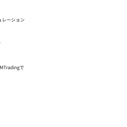
ュレーション
け
MTradingで