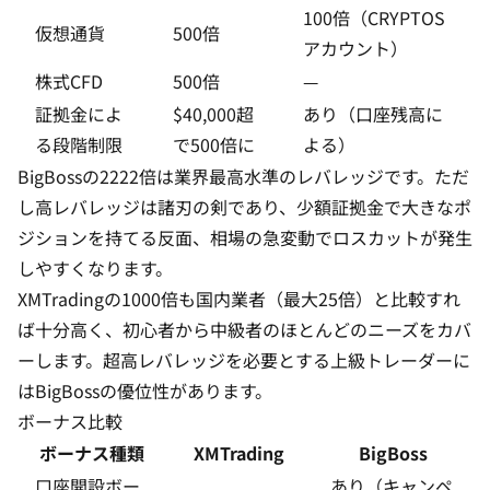
100倍（CRYPTOS
仮想通貨
500倍
アカウント）
株式CFD
500倍
—
証拠金によ
$40,000超
あり（口座残高に
る段階制限
で500倍に
よる）
BigBossの2222倍は業界最高水準のレバレッジです。ただ
し
高レバレッジは諸刃の剣
であり、少額証拠金で大きなポ
ジションを持てる反面、相場の急変動でロスカットが発生
しやすくなります。
XMTradingの1000倍も国内業者（最大25倍）と比較すれ
ば十分高く、初心者から中級者のほとんどのニーズをカバ
ーします。超高レバレッジを必要とする上級トレーダーに
はBigBossの優位性があります。
ボーナス比較
ボーナス種類
XMTrading
BigBoss
口座開設ボー
あり（キャンペ