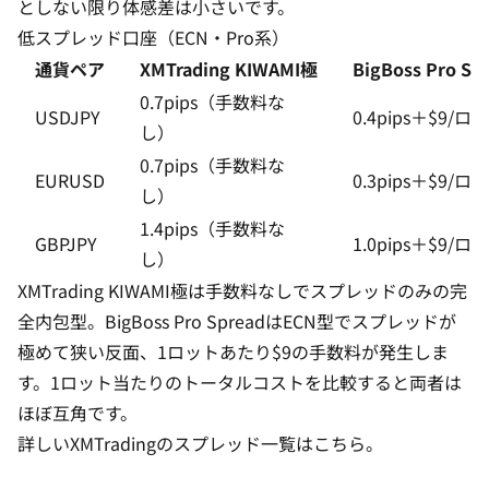
としない限り体感差は小さいです。
低スプレッド口座（ECN・Pro系）
通貨ペア
XMTrading KIWAMI極
BigBoss Pro Sp
0.7pips（手数料な
USDJPY
0.4pips＋$9/ロ
し）
0.7pips（手数料な
EURUSD
0.3pips＋$9/ロ
し）
1.4pips（手数料な
GBPJPY
1.0pips＋$9/ロ
し）
XMTrading KIWAMI極は手数料なしでスプレッドのみの完
全内包型。BigBoss Pro SpreadはECN型でスプレッドが
極めて狭い反面、1ロットあたり$9の手数料が発生しま
す。1ロット当たりのトータルコストを比較すると両者は
ほぼ互角です。
詳しい
XMTradingのスプレッド一覧はこちら
。