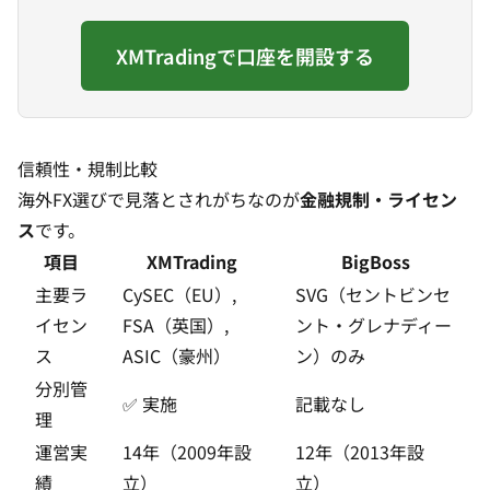
XMTradingで口座を開設する
信頼性・規制比較
海外FX選びで見落とされがちなのが
金融規制・ライセン
ス
です。
項目
XMTrading
BigBoss
主要ラ
CySEC（EU）,
SVG（セントビンセ
イセン
FSA（英国）,
ント・グレナディー
ス
ASIC（豪州）
ン）のみ
分別管
✅ 実施
記載なし
理
運営実
14年（2009年設
12年（2013年設
績
立）
立）