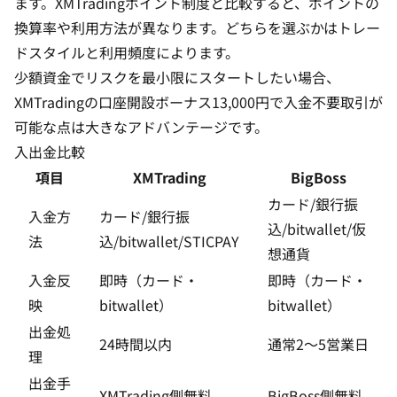
ます。XMTradingポイント制度と比較すると、ポイントの
換算率や利用方法が異なります。どちらを選ぶかはトレー
ドスタイルと利用頻度によります。
少額資金でリスクを最小限にスタートしたい場合、
XMTradingの
口座開設ボーナス13,000円
で入金不要取引が
可能な点は大きなアドバンテージです。
入出金比較
項目
XMTrading
BigBoss
カード/銀行振
入金方
カード/銀行振
込/bitwallet/仮
法
込/bitwallet/STICPAY
想通貨
入金反
即時（カード・
即時（カード・
映
bitwallet）
bitwallet）
出金処
24時間以内
通常2〜5営業日
理
出金手
XMTrading側無料
BigBoss側無料