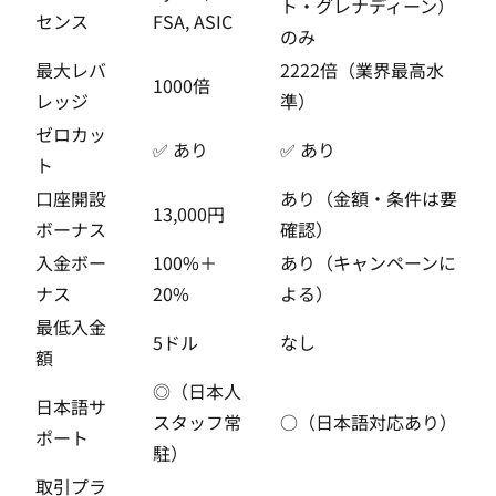
ト・グレナディーン）
センス
FSA, ASIC
のみ
最大レバ
2222倍（業界最高水
1000倍
レッジ
準）
ゼロカッ
✅ あり
✅ あり
ト
口座開設
あり（金額・条件は要
13,000円
ボーナス
確認）
入金ボー
100%＋
あり（キャンペーンに
ナス
20%
よる）
最低入金
5ドル
なし
額
◎（日本人
日本語サ
スタッフ常
○（日本語対応あり）
ポート
駐）
取引プラ