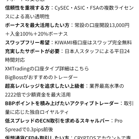
信頼性を重視する方
：CySEC・ASIC・FSAの複数ライセン
スによる高い透明性
ボーナスを最大活用したい方
：常設の口座開設13,000円
＋入金100%＋20%ボーナス
スワップフリー希望
：KIWAMI極口座はスワップ完全無料
充実したサポートが必要
：日本人スタッフによる平日24
時間対応
XMTradingの口座タイプ詳細はこちら
BigBossがおすすめのトレーダー
超高レバレッジを追求したい上級者
：業界最高水準の
2222倍で少額資金を最大活用
BBPポイントを積み上げたいアクティブトレーダー
：取引
量に応じた独自ロイヤルティ
低スプレッドのECN取引を求めるスキャルパー
：Pro
Spreadで0.3pips前後
仮想通貨CFDも取引したい方
：CRYPTOSアカウントで専