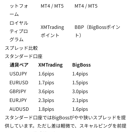
ットフォ
MT4 / MT5
MT4 / MT5
ーム
ロイヤル
XMTrading
BBP（BigBossポイン
ティプロ
ポイント
ト）
グラム
スプレッド比較
スタンダード口座
通貨ペア
XMTrading
BigBoss
USDJPY
1.6pips
1.4pips
EURUSD
1.7pips
1.5pips
GBPJPY
3.6pips
3.0pips
EURJPY
2.3pips
2.1pips
AUDUSD
1.8pips
1.6pips
スタンダード口座ではBigBossがやや狭いスプレッドを提
供しています。ただし差は軽微で、スキャルピングを前提