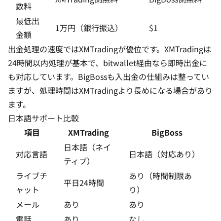
数料
最低出
1万円（銀行振込）
$1
金額
出金処理の速度ではXMTradingが優位です。XMTradingは
24時間以内処理が基本で、bitwallet経由なら即時出金に
も対応しています。BigBossも入出金の仕組みは整ってい
ますが、処理時間はXMTradingより長めになる場合があり
ます。
日本語サポート比較
項目
XMTrading
BigBoss
日本語（ネイ
対応言語
日本語（対応あり）
ティブ）
ライブチ
あり（時間制限あ
平日24時間
ャット
り）
メール
あり
あり
電話
あり
なし