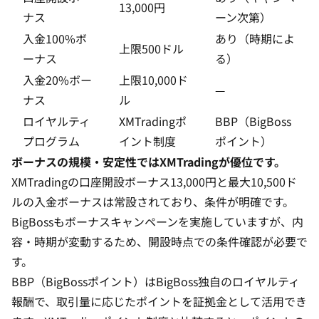
13,000円
ナス
ーン次第）
入金100%ボ
あり（時期によ
上限500ドル
ーナス
る）
入金20%ボー
上限10,000ド
—
ナス
ル
ロイヤルティ
XMTradingポ
BBP（BigBoss
プログラム
イント制度
ポイント）
ボーナスの規模・安定性ではXMTradingが優位です。
XMTradingの
口座開設ボーナス13,000円
と最大10,500ド
ルの入金ボーナスは常設されており、条件が明確です。
BigBossもボーナスキャンペーンを実施していますが、内
容・時期が変動するため、開設時点での条件確認が必要で
す。
BBP（BigBossポイント）はBigBoss独自のロイヤルティ
報酬で、取引量に応じたポイントを証拠金として活用でき